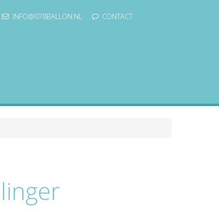
INFO@078BALLON.NL
CONTACT
linger