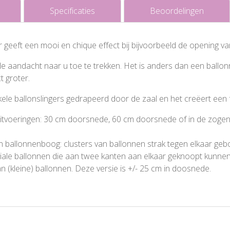
Specificaties
Beoordelingen
r geeft een mooi en chique effect bij bijvoorbeeld de opening va
 de aandacht naar u toe te trekken. Het is anders dan een ball
ct groter.
le ballonslingers gedrapeerd door de zaal en het creëert een fee
de uitvoeringen: 30 cm doorsnede, 60 cm doorsnede of in de zog
n ballonnenboog: clusters van ballonnen strak tegen elkaar ge
ciale ballonnen die aan twee kanten aan elkaar geknoopt kunne
(kleine) ballonnen. Deze versie is +/- 25 cm in doosnede.