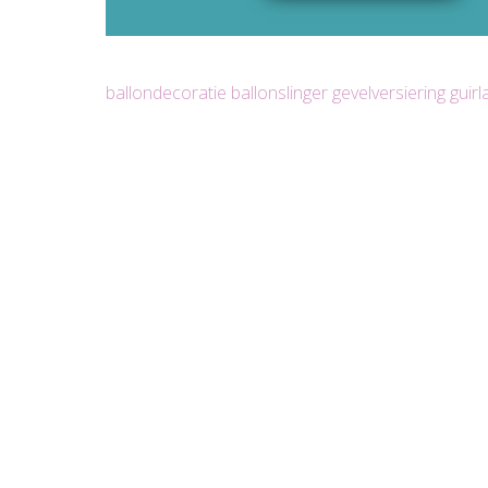
ballondecoratie
ballonslinger
gevelversiering
guir