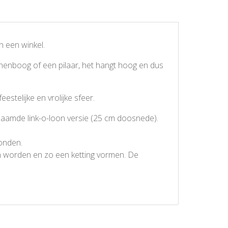
n een winkel.
onnenboog of een pilaar, het hangt hoog en dus
stelijke en vrolijke sfeer.
enaamde link-o-loon versie (25 cm doosnede).
bonden.
n worden en zo een ketting vormen. De