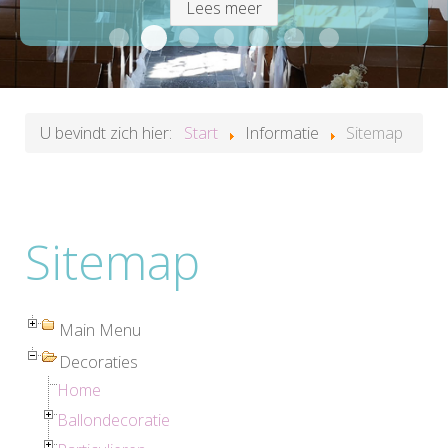
Lees meer
Winkelpromotie
Bruiloftdecoratie
Ballondecoratie op maat
Cijfers en logo's van ballonne
Compleet uitgeruste deco
Zakelijk
Altijd een pass
U bevindt zich hier:
Start
Informatie
Sitemap
Sitemap
Main Menu
Decoraties
Home
Ballondecoratie