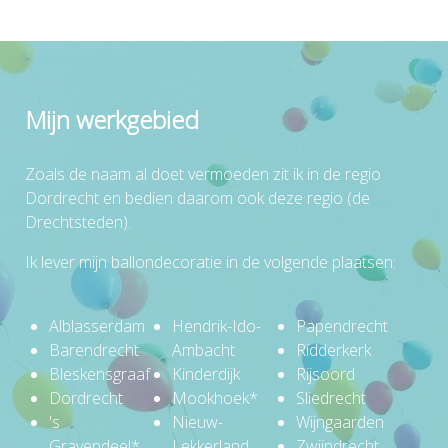
Mijn werkgebied
Zoals de naam al doet vermoeden zit ik in de regio
Dordrecht en bedien daarom ook deze regio (de
Drechtsteden).
Ik lever mijn ballondecoratie in de volgende plaatsen:
Alblasserdam
Hendrik-Ido-
Papendrecht
Barendrecht
Ambacht
Ridderkerk
Bleskensgraaf
Kinderdijk
Rijsoord
Dordrecht
Mookhoek*
Sliedrecht
's
Nieuw-
Wijngaarden
Gravendeel*
Lekkerland
Zwijndrecht.