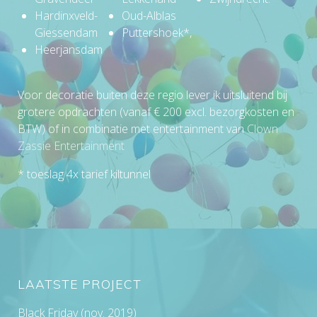
Hardinxveld-
Oud-Alblas
Giessendam
Puttershoek*,
Heerjansdam
Voor decoratie buiten deze regio lever ik uitsluitend bij
grotere opdrachten (vanaf € 200 excl. bezorgkosten en
BTW) of in combinatie met entertainment van
Clown
Zassie Entertainment
* toeslag 4x tarief kiltunnel
LAATSTE PROJECT
Black Friday (nov. 2019)