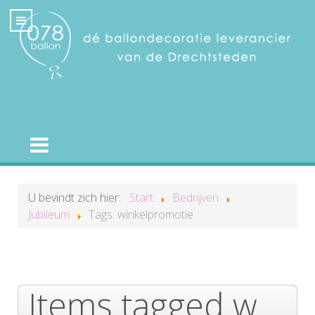
DECORATIES MENU 1
U bevindt zich hier:
Start
Bedrijven
Jubileum
Tags: winkelpromotie
Items tagged with WINKELPROMOTIE