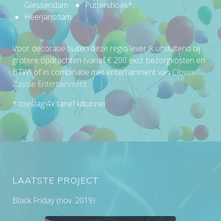
Giessendam
Puttershoek*,
Heerjansdam
Voor decoratie buiten deze regio lever ik uitsluitend bij
grotere opdrachten (vanaf € 200 excl. bezorgkosten en
BTW) of in combinatie met entertainment van
Clown
Zassie Entertainment
* toeslag 4x tarief kiltunnel
LAATSTE PROJECT
Black Friday (nov. 2019)