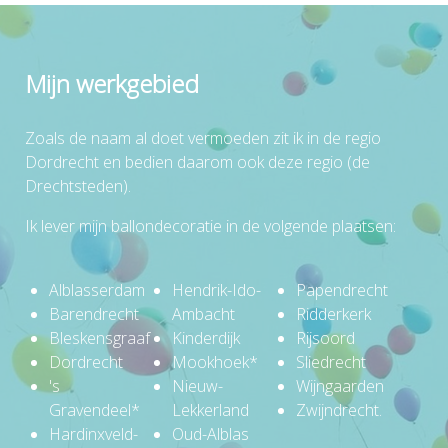
Mijn werkgebied
Zoals de naam al doet vermoeden zit ik in de regio
Dordrecht en bedien daarom ook deze regio (de
Drechtsteden).
Ik lever mijn ballondecoratie in de volgende plaatsen:
Alblasserdam
Hendrik-Ido-
Papendrecht
Barendrecht
Ambacht
Ridderkerk
Bleskensgraaf
Kinderdijk
Rijsoord
Dordrecht
Mookhoek*
Sliedrecht
's
Nieuw-
Wijngaarden
Gravendeel*
Lekkerland
Zwijndrecht.
Hardinxveld-
Oud-Alblas